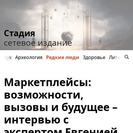
Стадия
сетевое издание
Звук
Археология
Редкие люди
Здоровье
Литерату
Маркетплейсы:
возможности,
вызовы и будущее –
интервью с
экспертом Евгенией