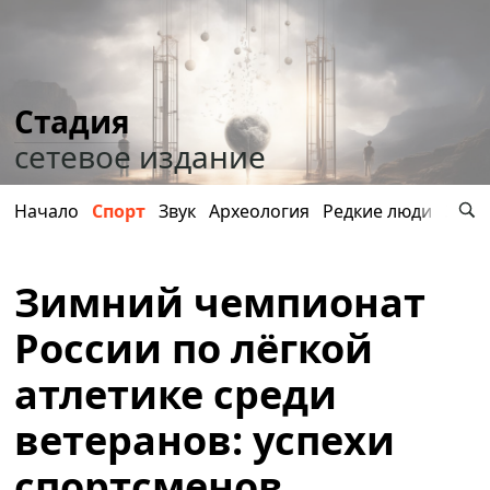
Стадия
сетевое издание
Начало
Спорт
Звук
Археология
Редкие люди
Здор
Зимний чемпионат
России по лёгкой
атлетике среди
ветеранов: успехи
спортсменов