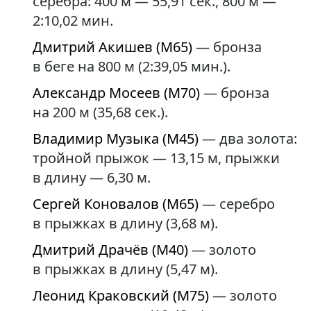
серебра: 400 м — 55,91 сек., 800 м —
2:10,02 мин.
Дмитрий Акишев (М65)
— бронза
в беге на 800 м (2:39,05 мин.).
Александр Мосеев (М70)
— бронза
на 200 м (35,68 сек.).
Владимир Музыка (М45)
— два золота:
тройной прыжок — 13,15 м, прыжки
в длину — 6,30 м.
Сергей Коновалов (М65)
— серебро
в прыжках в длину (3,68 м).
Дмитрий Драчёв (М40)
— золото
в прыжках в длину (5,47 м).
Леонид Краковский (М75)
— золото